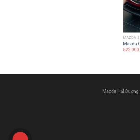
MAZDA 2
Mazda 
522.000
Mazda Hải Dương 