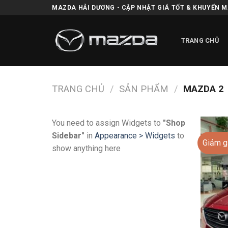
Skip
MAZDA HẢI DƯƠNG - CẬP NHẬT GIÁ TỐT & KHUYẾN 
to
content
TRANG CHỦ
TRANG CHỦ
/
SẢN PHẨM
/
MAZDA 2
You need to assign Widgets to
"Shop
Sidebar"
in
Appearance > Widgets
to
Giảm g
show anything here