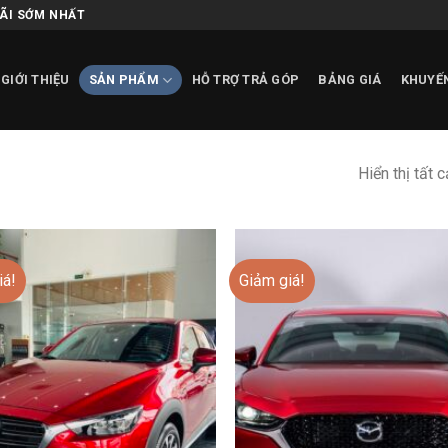
MÃI SỚM NHẤT
GIỚI THIỆU
SẢN PHẨM
HỖ TRỢ TRẢ GÓP
BẢNG GIÁ
KHUYẾ
Hiển thị tất 
iá!
Giảm giá!
Add to
wishlist