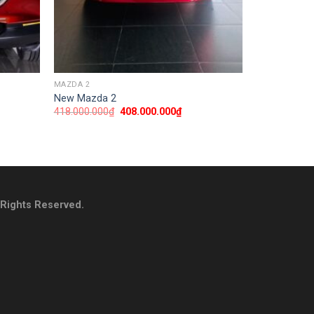
MAZDA 2
New Mazda 2
418.000.000
₫
408.000.000
₫
l Rights Reserved
.