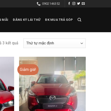
0902146352
N MÃI
ĐĂNG KÝ LÁI THỬ
ĐK MUA TRẢ GÓP
cả 3 kết quả
Giảm giá!
Add to
Add to
wishlist
wishlist