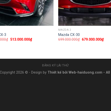
MAZDA 2
CX-3
Mazda CX-30
.000
₫
513.000.000
₫
699.000.000
₫
679.000.000
₫
ĐĂNG KÝ LÁI THỬ
Copyright 2026 © - Design by
Thiết kế bởi Web-haiduong.com
-
Al