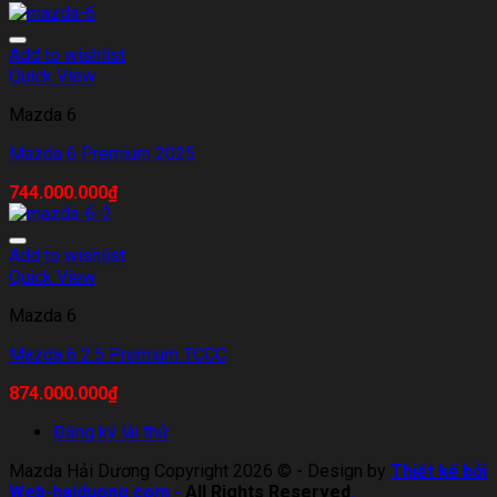
Add to wishlist
Quick View
Mazda 6
Mazda 6 Premium 2025
744.000.000
₫
Add to wishlist
Quick View
Mazda 6
Mazda 6 2.5 Premium TCCC
874.000.000
₫
Đăng ký lái thử
Mazda Hải Dương Copyright 2026 © - Design by
Thiết kế bởi
Web-haiduong.com
-
All Rights Reserved
.