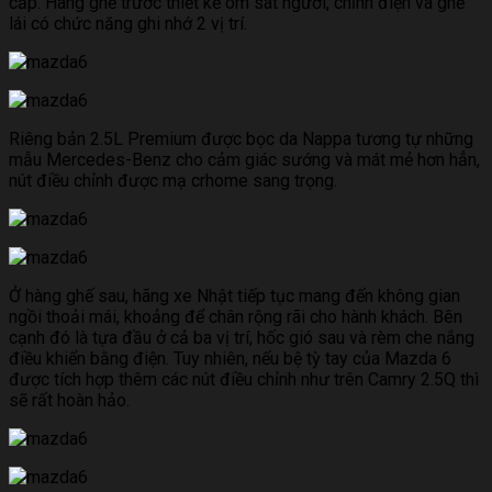
cấp. Hàng ghế trước thiết kế ôm sát người, chỉnh điện và ghế
lái có chức năng ghi nhớ 2 vị trí.
Riêng bản 2.5L Premium được bọc da Nappa tương tự những
mẫu Mercedes-Benz cho cảm giác sướng và mát mẻ hơn hẳn,
nút điều chỉnh được mạ crhome sang trọng.
Ở hàng ghế sau, hãng xe Nhật tiếp tục mang đến không gian
ngồi thoải mái, khoảng để chân rộng rãi cho hành khách. Bên
cạnh đó là tựa đầu ở cả ba vị trí, hốc gió sau và rèm che nắng
điều khiển bằng điện. Tuy nhiên, nếu bệ tỳ tay của Mazda 6
được tích hợp thêm các nút điều chỉnh như trên Camry 2.5Q thì
sẽ rất hoàn hảo.