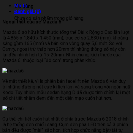
Mô tả
Giỏ hàng
Đánh giá (0)
Chưa có sản phẩm trong giỏ hàng.
Ngoại thất của xe Mazda 6
Mazda 6 sở hữu kích thước tổng thể Dài x Rộng x Cao lần lượt
là 4.865 x 1.840 x 1.450 (mm), trục cơ sở 2.830 (mm), khoảng
sáng gầm 165 (mm) và bán kính vòng quay 5,6 mét. So với
Camry, ngoại trừ thấp hơn 20mm thì những thông số này còn
lại đều nhỉnh hơn từ 15-20mm. Nhìn chung, kích thước của
Mazda 6 thuộc loại “đô con” trong phân khúc.
Về mặt thiết kế, vì là phiên bản facelift nên Mazda 6 vẫn duy
trì những đường nét cực kì lịch lãm và sang trọng với ngôn ngữ
Kodo. Tuy nhiên, mẫu sedan hạng D đã được tinh chỉnh lại một
số chi tiết nhằm đem đến một diện mạo cuốn hút hơn.
Cụ thể, chi tiết cuốn hút nhất ở phía trước Mazda 6 2018 chính
là hệ thống đèn chiếu sáng. Cụm đèn pha LED trên cả 3 phiên
bản đều được “mài” sắc hơn, tích hợp chức năng bật/tắt tự