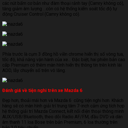
các nút bấm cơ bản như đàm thoại rảnh tay (Camry không có),
tăng giảm âm lượng …còn có hệ thống kiểm soát tốc độ tự
động Cruiser Control (Camry không có).
Phía trước là cụm 3 đồng hồ viền chrome hiển thị số vòng tua,
tốc độ, khả năng vận hành của xe… Đặc biệt, hai phiên bản cao
cấp Premium có thêm màn hình hiển thị thông tin trên kính lái
ADD, lẫy chuyển số trên vô lăng.
Đánh giá về tiện nghi trên xe Mazda 6
Đẹp hơn, thoải mái hơn và Mazda 6 cũng tiện nghi hơn. Khách
hàng sẽ có màn hình giải trí trung tâm 7-inch cảm ứng tích hợp
hệ thống giải trí Mazda Connect, kết nối điện thoại thông minh
AUX/USB/Bluetooth, theo dõi Radio AF/FM, đầu DVD và dàn
âm thanh 11 loa Bose trên bản Premium, 6 loa thường trên
bản 2.0 tiêu chuẩn.