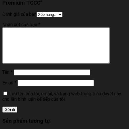
Premium TCCC”
Đánh giá của bạn
Nhận xét của bạn
*
Tên
*
Email
*
Lưu tên của tôi, email, và trang web trong trình duyệt này
cho lần bình luận kế tiếp của tôi.
Sản phẩm tương tự