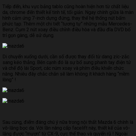
Tiếp đến, khu vực bảng tablo cũng hoàn hiện hơn từ chất liệu
da, chrome đến thiết kế tinh tế, tối giản. Ngay chính giữa là màn
hình cảm ứng 7-inch dựng đứng, thay thế hệ thống nút bấm
phức tạp. Thêm một chi tiết “tương tự” những mẫu Mercedes-
Benz. Cụm 2 nút xoay điều chỉnh điều hòa và đầu đĩa DVD bố
trí gọn gàng, dễ sử dụng.
Di chuyển xuống dưới, cần số được thay đổi từ dang zíc-zắc
sang kéo thẳng. Bên cạnh đó là sự bổ sung phanh tay điện tử
và chế độ lái Sport, các núm xoay và phím điều khiển chức
năng. Nhiêu đây chắc chắn sẽ làm không ít khách hàng “mềm
lòng” !
Sau cùng, điểm đáng chú ý nữa trong nội thất Mazda 6 chính là
vô-lăng bọc da. Với lần nâng cấp facelift này, thiết kế của vô-
lăng được “mượn” từ CX-9, cực thể thao và quyến rũ ! Ngoài