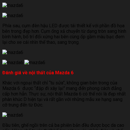
Phía sau, cụm đèn hậu LED được tái thiết kế với phần đồ họa
bên trong đẹp hơn. Cụm ống xả chuyển từ dạng tròn sang hình
bình hành, bố trí đối xứng hai bên cùng ốp gầm màu bạc đem
lại cho xe cái nhìn thể thao, sang trọng.
Đánh giá về nội thất của Mazda 6
Khác với ngoại thất chỉ “tu sửa”, không gian bên trong của
Mazda 6 được “đập đi xây lại” mang đến phong cách đẳng
cấp hơn hẳn. Thực sự, nội thất Mazda 6 có thể nói là đẹp nhất
phân khúc D hiện tại và rất gần với những mẫu xe hạng sang
cỡ trung đến từ Đức.
Đầu tiên, ghế ngồi trên cả ba phiên bản đều được bọc da cao