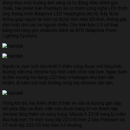
động theo môi trường ánh sáng và tự động điều chỉnh góc
chiếu. Hai phiên bản Premium sẽ có thêm công nghệ LED thích
ứng thông minh Adaptive LED Headlights (ALH). Đây là hệ
thống giúp người lái luôn có được tầm nhìn tốt nhất, không gây
chói mặt cho các xe ngược chiều. Còn trên bản 2.0 sẽ thay
bằng mở rộng góc chiếu khi đánh lái AFS (Adaptive Front-
Lighting System).
Ngoài ra, cụm lưới tản nhiệt 5 điểm cũng được mở rộng hơn,
đường viền mạ chrome tạo hình cánh chim dày hơn. Ngay dưới
là đèn sương mù dạng LED thay vì halogen như bản tiền
nhiệm, đi kèm với một đường cong mạ chrome sắc lẹm.
​Trong khi đó, hai điểm nhấn ở thân xe vẫn là đường gân dập
nổi phía đầu và đuôi, viền cửa được trang trí với thanh nẹp
chrome tăng thêm vẻ sang trọng. Mazda 6 2018 trang bị mâm
đúc hợp kim 19-inch cùng lốp 225/45 trên 2 bản Premium và
17-inch lốp 225/55 trên bản 2.0 thường.