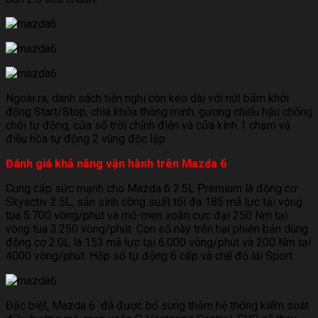
Ngoài ra, danh sách tiện nghi còn kéo dài với nút bấm khởi
động Start/Stop, chìa khóa thông minh, gương chiếu hậu chống
chói tự động, cửa sổ trời chỉnh điện và cửa kính 1 chạm và
điều hòa tự động 2 vùng độc lập.
Đánh giá khả năng vận hành trên Mazda 6
Cung cấp sức mạnh cho Mazda 6 2.5L Premium là động cơ
Skyactiv 2.5L, sản sinh công suất tối đa 185 mã lực tại vòng
tua 5.700 vòng/phút và mô-men xoắn cực đại 250 Nm tại
vòng tua 3.250 vòng/phút. Con số này trên hai phiên bản dùng
động cơ 2.0L là 153 mã lực tại 6.000 vòng/phút và 200 Nm tại
4000 vòng/phút. Hộp số tự động 6 cấp và chế độ lái Sport.
Đặc biệt, Mazda 6 đã được bổ sung thêm hệ thống kiểm soát