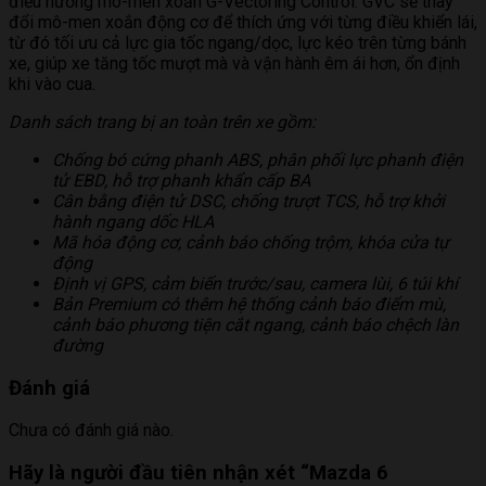
điều hướng mô-men xoắn G-Vectoring Control. GVC sẽ thay
đổi mô-men xoắn động cơ để thích ứng với từng điều khiển lái,
từ đó tối ưu cả lực gia tốc ngang/dọc, lực kéo trên từng bánh
xe, giúp xe tăng tốc mượt mà và vận hành êm ái hơn, ổn định
khi vào cua.
Danh sách trang bị an toàn trên xe gồm:
Chống bó cứng phanh ABS, phân phối lực phanh điện
tử EBD, hỗ trợ phanh khẩn cấp BA
Cân bằng điện tử DSC, chống trượt TCS, hỗ trợ khởi
hành ngang dốc HLA
Mã hóa động cơ, cảnh báo chống trộm, khóa cửa tự
động
Định vị GPS, cảm biến trước/sau, camera lùi, 6 túi khí
Bản Premium có thêm hệ thống cảnh báo điểm mù,
cảnh báo phương tiện cắt ngang, cảnh báo chệch làn
đường
Đánh giá
Chưa có đánh giá nào.
Hãy là người đầu tiên nhận xét “Mazda 6