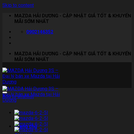
Skip to content
MAZDA HẢI DƯƠNG - CẬP NHẬT GIÁ TỐT & KHUYẾN
MÃI SỚM NHẤT
0902146352
MAZDA HẢI DƯƠNG - CẬP NHẬT GIÁ TỐT & KHUYẾN
MÃI SỚM NHẤT
Add to wishlist
Trang chủ