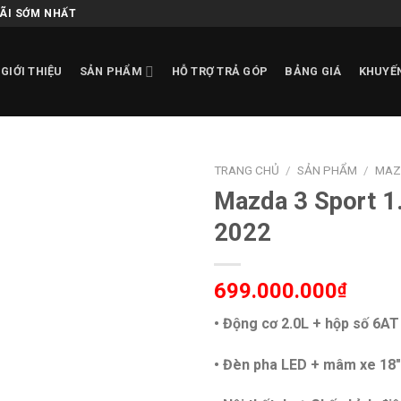
MÃI SỚM NHẤT
GIỚI THIỆU
SẢN PHẨM
HỖ TRỢ TRẢ GÓP
BẢNG GIÁ
KHUYẾ
TRANG CHỦ
/
SẢN PHẨM
/
MAZ
Mazda 3 Sport 1
Add to
2022
wishlist
699.000.000
₫
• Động cơ 2.0L + hộp số 6AT
• Đèn pha LED + mâm xe 18″