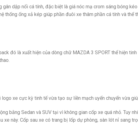
 gân dập nổi cá tính, đặc biệt là giá nóc mạ crom sáng bóng kéo
ệ thống ống xả kép giúp phần đuôi xe thâm phần cá tính và thể t
ck đó là xuất hiện của dòng chữ MAZDA 3 SPORT thể hiện tinh thần
thao.
logo xe cực kỳ tinh tế vừa tạo sự liền mạch uyển chuyển vừa gi
uộng bằng Sedan và SUV tại vì không gian cốp xe quá nhỏ. Tuy nh
 xe này. Cốp sau xe có trang bị lốp dự phòng, sàn lót nỉ sang trọ