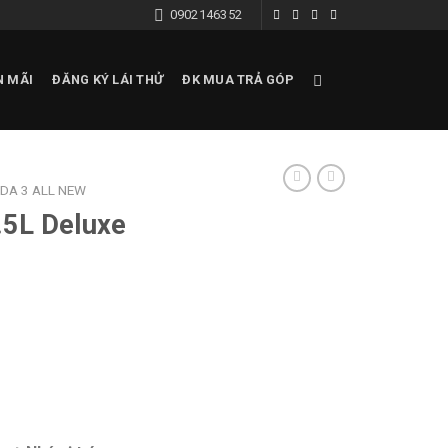
0902146352
N MÃI
ĐĂNG KÝ LÁI THỬ
ĐK MUA TRẢ GÓP
DA 3 ALL NEW
.5L Deluxe