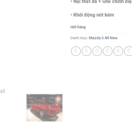
• Nội thất da + Ghế chỉnh điệ
• Khởi động nút bấm
Hết hàng
Danh mục:
Mazda 3 All New