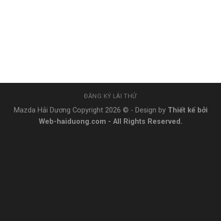
ĐĂNG KÝ LÁI THỬ
Mazda Hải Dương Copyright 2026 © - Design by
Thiết kế bởi
Web-haiduong.com
-
All Rights Reserved
.