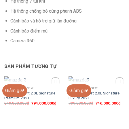
Hệ thống 7 túi khí
Hệ thống chống bó cứng phanh ABS
Cảnh báo và hỗ trợ giữ làn đường
Cảnh báo điểm mù
Camera 360
SẢN PHẨM TƯƠNG TỰ
HẾT HÀNG
HẾT HÀNG
MAZDA 3 ALL NEW
MAZDA 3 ALL NEW
Giảm giá!
Giảm giá!
Add to
Add to
Mazda 3 Sport 2.0L Signature
Mazda 3 Sport 2.0L Signature
wishlist
wishlist
Premium 2021
Luxury 2021
849.000.000
₫
794.000.000
₫
799.000.000
₫
746.000.000
₫