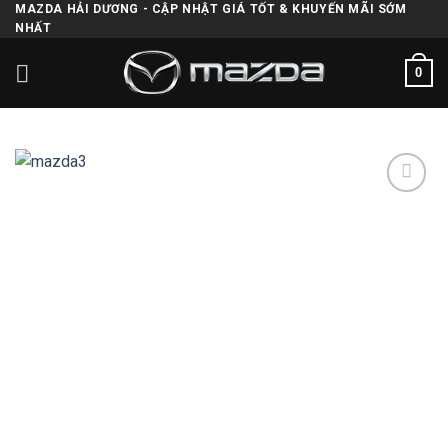
Skip
MAZDA HẢI DƯƠNG - CẬP NHẬT GIÁ TỐT & KHUYẾN MÃI SỚM
NHẤT
to
content
0
Add to
wishlist