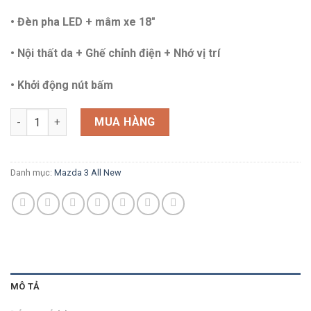
• Đèn pha LED + mâm xe 18″
• Nội thất da + Ghế chỉnh điện + Nhớ vị trí
• Khởi động nút bấm
Mazda 3 Sport 1.5L Luxury 2024 số lượng
MUA HÀNG
Danh mục:
Mazda 3 All New
MÔ TẢ