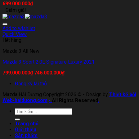
699.000.000
₫
Giảm giá!
Add to wishlist
Quick View
Hết hàng
Mazda 3 All New
Mazda 3 Sport 2.0L Signature Luxury 2021
799.000.000
₫
746.000.000
₫
Đăng ký lái thử
Mazda Hải Dương Copyright 2026 © - Design by
Thiết kế bởi
Web-haiduong.com
-
All Rights Reserved
.
Trang chủ
Giới thiệu
Sản phẩm