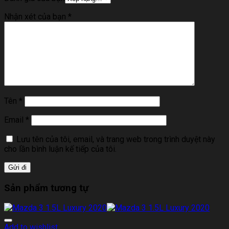
Nhận xét của bạn
*
Tên
*
Email
*
Lưu tên của tôi, email, và trang web trong trình duyệt này
cho lần bình luận kế tiếp của tôi.
Sản phẩm tương tự
Add to wishlist