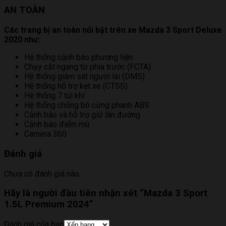
AN TOÀN
Các trang bị an toàn nổi bật trên xe Mazda 3 Sport Deluxe
2020 như:
Hệ thống cảnh báo phương tiện
Chạy cắt ngang từ phía trước (FCTA)
Hệ thống giám sát người lái (DMS)
Hệ thống hỗ trợ kẹt xe (CTSS)
Hệ thống 7 túi khí
Hệ thống chống bó cứng phanh ABS
Cảnh báo và hỗ trợ giữ làn đường
Cảnh báo điểm mù
Camera 360
Đánh giá
Chưa có đánh giá nào.
Hãy là người đầu tiên nhận xét “Mazda 3 Sport
1.5L Premium 2024”
Đánh giá của bạn