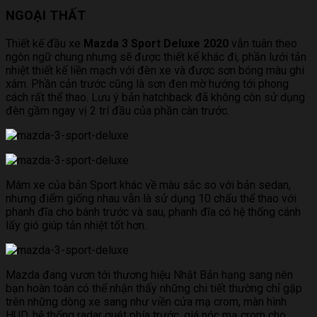
NGOẠI THẤT
Thiết kế đầu xe
Mazda 3 Sport Deluxe 2020
vẫn tuân theo
ngôn ngữ chung nhưng sẽ được thiết kế khác đi, phần lưới tản
nhiệt thiết kế liền mạch với đèn xe và được sơn bóng màu ghi
xám. Phần cản trước cũng là sơn đen mờ hướng tới phong
cách rất thể thao. Lưu ý bản hatchback đã không còn sử dụng
đèn gầm ngay vị 2 trí đầu của phần càn trước.
Mâm xe của bản Sport khác về màu sắc so với bản sedan,
nhưng điểm giống nhau vẫn là sử dụng 10 chấu thể thao với
phanh đĩa cho bánh trước và sau, phanh đĩa có hệ thống cánh
lấy gió giúp tản nhiệt tốt hơn.
Mazda đang vươn tới thương hiệu Nhật Bản hạng sang nên
bạn hoàn toàn có thể nhận thấy những chi tiết thường chỉ gặp
trên những dòng xe sang như viền cửa mạ crom, màn hình
HUD, hệ thống radar quét phía trước, giá nóc mạ crom cho