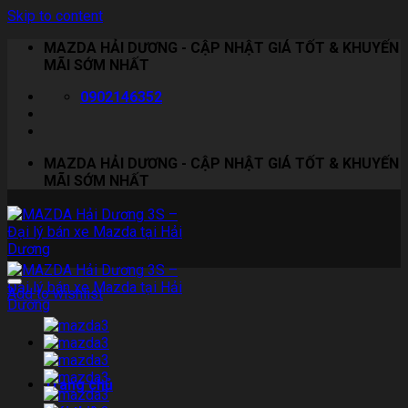
Skip to content
MAZDA HẢI DƯƠNG - CẬP NHẬT GIÁ TỐT & KHUYẾN
MÃI SỚM NHẤT
0902146352
MAZDA HẢI DƯƠNG - CẬP NHẬT GIÁ TỐT & KHUYẾN
MÃI SỚM NHẤT
Add to wishlist
Trang chủ