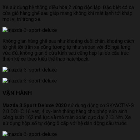
Xe sử dụng hệ thống điều hòa 2 vùng độc lập. Đặc biệt có cả
cửa gió hàng ghế sau giúp mang không khí mát lạnh tới khắp
mọi vị trí trong xe.
Không gian hàng ghế sau như khoảng duỗi chân, khoảng cách
từ ghế tới trần xe cũng tương tự như sedan với độ ngã lưng
vừa đủ, không gian ô cửa kính sau cũng hẹp lại do cấu trúc
thiên kế xe theo kiểu thể thao hatchback.
VẬN HÀNH
Mazda 3 Sport Deluxe 2020
sử dụng động cơ SKYACTIV-G
2.0 DOHC 16 van, 4 xy-lanh thẳng hàng cho phép sản sinh
công suất 162 mã lực và mô men xoắn cực đại 213 Nm. Xe
sử dụng hộp số tự động 6 cấp với hệ dẫn động cầu trước.