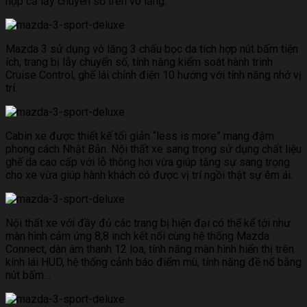
hợp cả lẫy chuyển số trên vô lăng.
Mazda 3 sử dụng vô lăng 3 chấu bọc da tích hợp nút bấm tiện
ích, trang bị lẫy chuyển số, tính năng kiểm soát hành trinh
Cruise Control, ghế lái chỉnh điện 10 hướng với tính năng nhớ vị
trí.
Cabin xe được thiết kế tối giản “less is more” mang đậm
phong cách Nhật Bản. Nội thất xe sang trọng sử dụng chất liệu
ghế da cao cấp với lỗ thông hơi vừa giúp tăng sự sang trọng
cho xe vừa giúp hành khách có được vị trí ngồi thật sự êm ái.
Nội thất xe với đầy đủ các trang bị hiện đại có thể kể tới như
màn hình cảm ứng 8,8 inch kết nối cùng hệ thống Mazda
Connect, dàn âm thanh 12 loa, tính năng màn hình hiển thị trên
kính lái HUD, hệ thống cảnh báo điểm mù, tính năng đề nổ bằng
nút bấm…