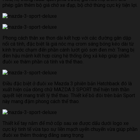
phép gắn thêm bộ giá chở xe đạp, bộ chở thùng cực kỳ tiện lợi.
Phong cách thân xe thon dài kết hợp với các đường gân dập
nổi cá tính, đặc biệt là giá nóc mạ crom sáng bóng kéo dài từ
kính trước chạm đến phần cánh lướt gió sơn đen mờ. Trang bị
đèn hậu mảnh kết hợp cùng hệ thống ống xả kép giúp phần
đuôi xe thâm phần cá tính và thể thao.
Điều đặc biệt ở đuôi xe Mazda 3 phiên bản Hatchback đó là
xuất hiện của dòng chữ MAZDA 3 SPORT thể hiện tinh thần
quyết liệt mang triết lý thể thao. Thiết kế bô đôi trên bản Sport
này mang đậm phong cách thể thao.
Thiết kế tay nắm để mở cốp sau xe được dấu dưới logo xe
cực kỳ tinh tế vừa tạo sự liền mạch uyển chuyển vừa giúp phần
đuôi xe thêm thoáng đãng sang trọng.