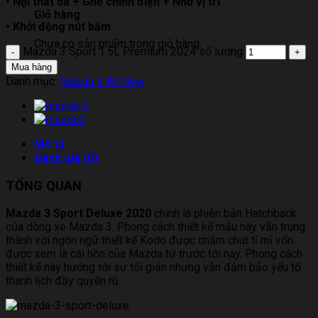
• Nội thất da + Ghế chỉnh điện + Nhớ vị trí
Giỏ hàng
• Khởi động nút bấm
Chưa có sản phẩm trong giỏ hàng.
Mazda 3 Sport 1.5L Premium 2024 số lượng
Mua hàng
Danh mục:
Mazda 3 All New
Mô tả
Đánh giá (0)
TỔNG QUAN
Mazda 3 Sport Deluxe 2020
chính là phiên bản Hatchback
của dòng xe Mazda 3. Phong cách thiết kế mẫu này vẫn trung
thành với ngôn ngữ thiết kế Kodo được chăm chút tỉ mỉ vốn
được xem là cái hồn của Mazda từ trước tới nay. Phong cách
thiết kế này hướng tới sự tối giản nhưng vẫn đảm bảo yếu tố
thanh lịch đầy quyến rũ.