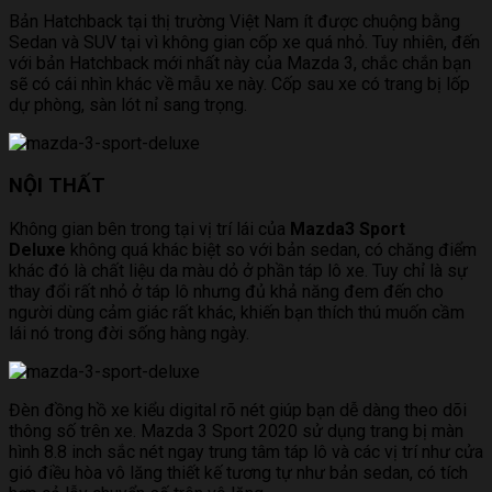
Bản Hatchback tại thị trường Việt Nam ít được chuộng bằng
Sedan và SUV tại vì không gian cốp xe quá nhỏ. Tuy nhiên, đến
với bản Hatchback mới nhất này của Mazda 3, chắc chắn bạn
sẽ có cái nhìn khác về mẫu xe này. Cốp sau xe có trang bị lốp
dự phòng, sàn lót nỉ sang trọng.
NỘI THẤT
Không gian bên trong tại vị trí lái của
Mazda3 Sport
Deluxe
không quá khác biệt so với bản sedan, có chăng điểm
khác đó là chất liệu da màu dỏ ở phần táp lô xe. Tuy chỉ là sự
thay đổi rất nhỏ ở táp lô nhưng đủ khả năng đem đến cho
người dùng cảm giác rất khác, khiến bạn thích thú muốn cầm
lái nó trong đời sống hàng ngày.
Đèn đồng hồ xe kiểu digital rõ nét giúp bạn dễ dàng theo dõi
thông số trên xe. Mazda 3 Sport 2020 sử dụng trang bị màn
hình 8.8 inch sắc nét ngay trung tâm táp lô và các vị trí như cửa
gió điều hòa vô lăng thiết kế tương tự như bản sedan, có tích